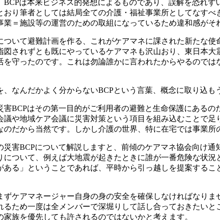
。BCPは本来ビジネス的発想によるものであり、誤解を恐れず
とおり筆者としては結局全ての介護・福祉事業所としてなすべ
事業＝施設等の運営のための取組になっているため違和感がそ
について避難計画を作る、これがケアマネに課された新たな使
指図されずとも既にやっているケアマネも沢山おり、東日本大
活を守ったのです。これは勿論誰かに言われたからやるのでは
を、なんだかよく分からないBCPという言葉、概念に取り込も
災害BCPはその第一目的がご利用者の避難と生命保護にあるの
会議や地域ケア会議に災害対策という項目を組み込むことで足り
なのだから当然です。しかし介護の世界、特に在宅では事業所
の災害BCPについて解説しますと、前傾のケアマネ協会向け通
りについて、例えば大地震が起きたときに誰が一番危険な状況
がある」ということであれば、平時から引っ越しを提案するこ
まずケアマネージャー自身の身の安全を確保しなければなりま
れるため一度は全メンバーで深堀りして話し合っておきたいと
の家族を優先しても許されるのではないかと考えます。