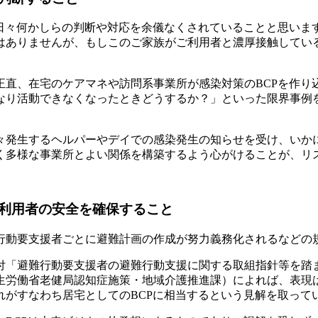
に日々何かしらの判断や対応を余儀なくされていることと思いま
はありませんが、もしこのご家族がご利用者と濃厚接触してい
正直、在宅のケアマネや訪問系事業所が感染対策のBCPを作り
なり活動できなくなったときどうするか？」といった限界事例
々発生するヘルパーやデイでの感染発生の知らせを受け、いか
く多様な事業所とよい関係を構築するよう心がけることが、リ
利用者の安全を確保すること
行動要支援者ごとに避難計画の作成が努力義務化されるなどの
付「避難行動要支援者の避難行動支援に関する取組指針等を踏
生労働省老健局認知症施策・地域介護推進課）によれば、表現
れがすなわち居宅としてのBCPに相当するという見解を取って