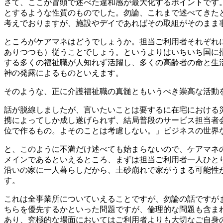
さて、ここが冒頭で述べた違和感が最大化するポイントです
とするような性質のものでした。勿論、これまで述べてきた
考えでおりますが、施設やデイであればその取組がそのまま
ところがケアマネはどうでしょうか。担当ご利用者それぞれ
ありつつも）従うことでしょう。というよりはいちいち国に
する多くの福祉職が人知れず活躍し、多くの高齢者の命と生
神の発露によるものといえます。
そのような、正に介護福祉職の真髄ともいうべき崇高な活動
話が脱線しましたが、言いたいことは要するに在宅における
携によってしか成し遂げられず、結局普段のサービス担当者
位で作るもの。よそのことは考慮しない。」ビジネスの世界
と、このように不満だけ述べても始まらないので、ケアマネ
メインであるといえるところ、まずは担当ご利用者一人ひと
沿いの家に一人暮らしだから、土砂崩れで家がうまる可能性
す。
これは全事業所についていえることですが、勿論の話ですが
ちらを優先するかといった問題ですが、倫理的な問題も含ま
あり、究極的な場面においてはご利用者よりも大切なご自身