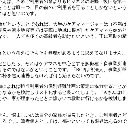
いえば、本来ご利用者の命よりもビジネスの継続・復旧を第一
きことは唯一つ、目の前のご利用者を守ることしかないという
れほど無いのです。
命だということであれば、大半のケアマネージャーは（不満は
震災や熊本地震等では実際に地域に根ざしたケアマネを始めと
なく、一人でも多くの高齢者を助けたいという、正に互助の精
うという考えにそもそも無理があるように思えてなりません。
だとしたら、それはケアマネを中心とする多職種・多事業所連
るのではないかということです。「BCPは各法人、事業所単
の枠を超え連携しなければ何も始まらないのです。
知によれば担当利用者の個別避難計画の策定に協力することが
となるかを検討しリスト化すると良いでしょう。「Aさんは山
とや、家が埋まったときに誰がいつ救助に行けるかを検討しま
せん。悩ましいのは自分の家族が被災したとき、ご利用者とど
ころです。筆者個人としては、福祉といっても限界はあるので