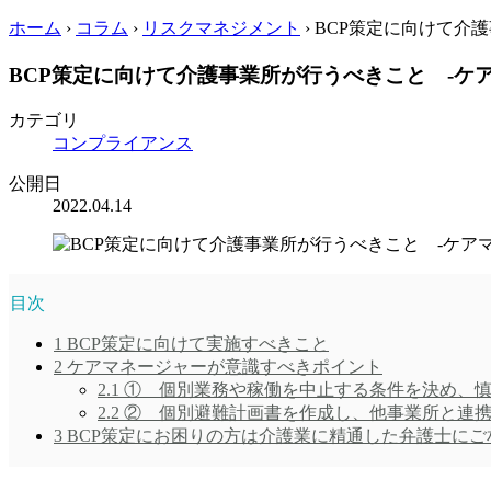
ホーム
›
コラム
›
リスクマネジメント
›
BCP策定に向けて介護
BCP策定に向けて介護事業所が行うべきこと -ケ
カテゴリ
コンプライアンス
公開日
2022.04.14
目次
1
BCP策定に向けて実施すべきこと
2
ケアマネージャーが意識すべきポイント
2.1
① 個別業務や稼働を中止する条件を決め、慎
2.2
② 個別避難計画書を作成し、他事業所と連携
3
BCP策定にお困りの方は介護業に精通した弁護士にご