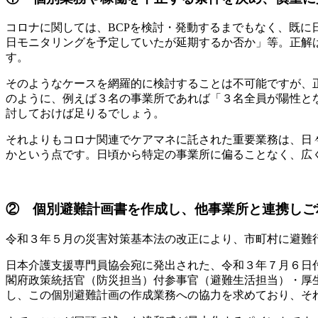
コロナに関しては、BCPを検討・発動するまでもなく、既
日モニタリングを予定していたが延期するか否か」等。正解
す。
そのようなケースを網羅的に検討することは不可能ですが、
のように、例えば３名の事業所であれば「３名全員が陽性と
討しておけば足りるでしょう。
それよりもコロナ関連でケアマネに託された重要業務は、日
かという点です。日頃から特定の事業所に偏ることなく、広
② 個別避難計画書を作成し、他事業所と連携しご
令和３年５月の災害対策基本法の改正により、市町村に避難
日本介護支援専門員協会宛に発出された、令和３年７月６日
閣府政策統括官（防災担当）付参事官（避難生活担当）・厚
し、この個別避難計画の作成業務への協力を求めており、そ