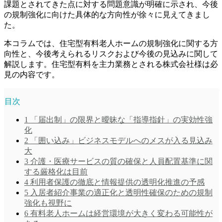
課題とされてきた点に対する問題意識が明確に示され、今後
の規制強化に向けた具体的な方向性が徐々に見えてきまし
た。
本コラムでは、住宅型有料老人ホームの規制強化に関する方
向性と、今後考えられるリスクおよび今後の見込みに関して
解説します。住宅型有料を主力業務とされる株式会社様は必
見の内容です。
目次
1
「届出制」の限界と曖昧な「指導指針」の実効性強
化
2
「囲い込み」ビジネスモデルへのメスが入る見込み
大
3
介護・医療サービスの質の確保と人員配置基準に関
する厳格化は目前
4
利用者保護の徹底と情報提供の透明化推進の予感
5
入居者紹介事業の適正化と透明性確保のための規制
強化も視野に
6
有料老人ホームは経営環境が大きく変わる可能性が