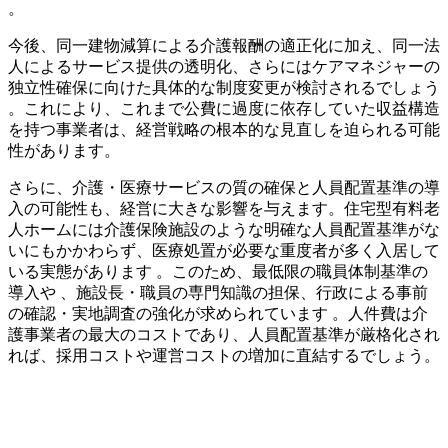
。
今後、同一建物減算による介護報酬の適正化に加え、同一法
人によるサービス提供の透明化、さらにはケアマネジャーの
独立性確保に向けた具体的な制度変更が検討されるでしょう
。これにより、これまで公費に過度に依存していた収益構造
を持つ事業者は、経営戦略の根本的な見直しを迫られる可能
性があります。
さらに、介護・医療サービスの質の確保と人員配置基準の導
入の可能性も、経営に大きな影響を与えます。住宅型有料老
人ホームには介護保険施設のような明確な人員配置基準がな
いにもかかわらず、医療処置が必要な重度者が多く入居して
いる実態があります 。このため、最低限の職員体制基準の
導入や 、施設長・職員の専門知識の担保、行政による事前
の確認・実地調査の強化が求められています 。人件費は介
護事業者の最大のコストであり、人員配置基準が厳格化され
れば、採用コストや運営コストの増加に直結するでしょう。