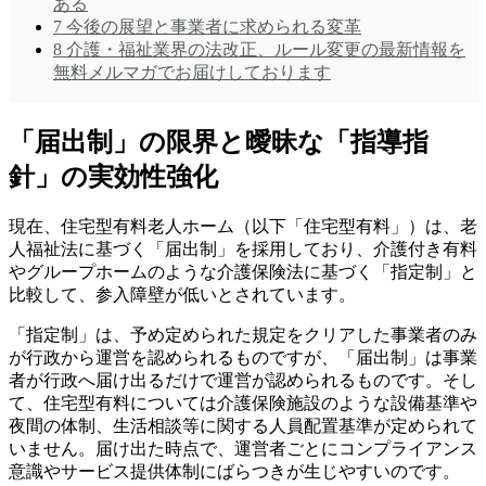
ある
7
今後の展望と事業者に求められる変革
8
介護・福祉業界の法改正、ルール変更の最新情報を
無料メルマガでお届けしております
「届出制」の限界と曖昧な「指導指
針」の実効性強化
現在、住宅型有料老人ホーム（以下「住宅型有料」）は、老
人福祉法に基づく「届出制」を採用しており、介護付き有料
やグループホームのような介護保険法に基づく「指定制」と
比較して、参入障壁が低いとされています。
「指定制」は、予め定められた規定をクリアした事業者のみ
が行政から運営を認められるものですが、「届出制」は事業
者が行政へ届け出るだけで運営が認められるものです。そし
て、住宅型有料については介護保険施設のような設備基準や
夜間の体制、生活相談等に関する人員配置基準が定められて
いません。届け出た時点で、運営者ごとにコンプライアンス
意識やサービス提供体制にばらつきが生じやすいのです。