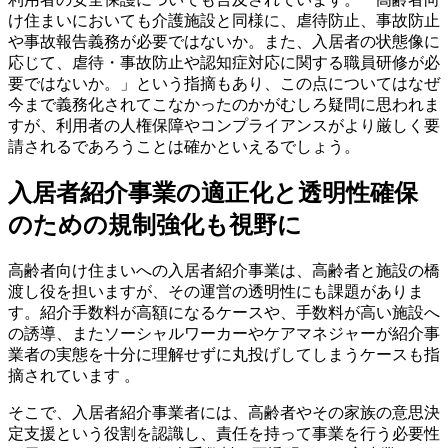
け住まいにおいても介護施設と同様に、虐待防止、事故防止
や事故報告義務が必要ではないか。また、入居者の状態像に
応じて、虐待・事故防止や認知症対応に関する職員研修が必
要ではないか。」という指摘もあり、この点についてはなぜ
今まで義務化されてこなかったのかがむしろ疑問に思われま
すが、利用者の人権保障やコンプライアンスがより厳しく要
請されるであろうことは確かといえるでしょう。
入居者紹介事業の適正化と透明性確保
のための規制強化も視野に
高齢者向け住まいへの入居者紹介事業は、高齢者と施設の橋
渡し役を担いますが、その運営の透明性にも課題がありま
す。紹介手数料が高額になるケースや、手数料が高い施設へ
の誘導、またソーシャルワーカーやケアマネジャーが紹介事
業者の実態を十分に理解せずに丸投げしてしまうケースも指
摘されています 。
そこで、入居者紹介事業者には、高齢者やその家族の意思決
定支援という役割を認識し、責任を持って事業を行う必要性