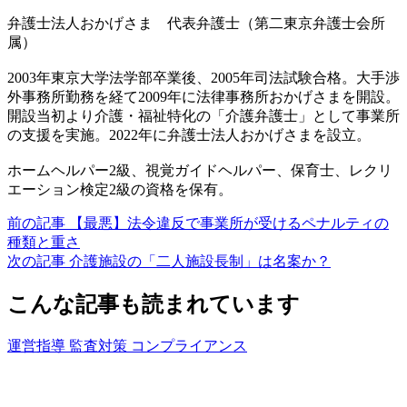
弁護士法人おかげさま 代表弁護士（第二東京弁護士会所
属）
2003年東京大学法学部卒業後、2005年司法試験合格。大手渉
外事務所勤務を経て2009年に法律事務所おかげさまを開設。
開設当初より介護・福祉特化の「介護弁護士」として事業所
の支援を実施。2022年に弁護士法人おかげさまを設立。
ホームヘルパー2級、視覚ガイドヘルパー、保育士、レクリ
エーション検定2級の資格を保有。
前の記事
【最悪】法令違反で事業所が受けるペナルティの
種類と重さ
次の記事
介護施設の「二人施設長制」は名案か？
こんな記事も読まれています
運営指導 監査対策
コンプライアンス