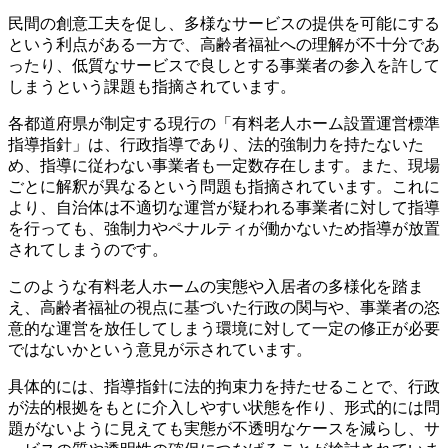
民間の創意工夫を促し、多様なサービスの提供を可能にする
という利点がある一方で、高齢者福祉への理解が不十分であ
ったり、低質なサービスで良しとする事業者の参入を許して
しまうという課題も指摘されています。
各都道府県が制定する現行の「有料老人ホーム設置運営標準
指導指針」は、行政指導であり、法的強制力を持たないた
め、指導に従わない事業者も一定数存在します。また、現場
ごとに解釈が異なるという問題も指摘されています。これに
より、自治体は不適切な運営が疑われる事業者に対して指導
を行っても、強制力やペナルティが働かないため指導が放置
されてしまうのです。
このような有料老人ホームの実態や入居者の多様化を踏ま
え、高齢者福祉の視点に基づいた行政の関与や、事業者の恣
意的な運営を放任してしまう環境に対して一定の修正が必要
ではないかという意見が示されています。
具体的には、指導指針に法的拘束力を持たせることで、行政
が法的根拠をもとに介入しやすい状態を作り、形式的には問
題がないように見えても実態が不透明なケースを減らし、サ