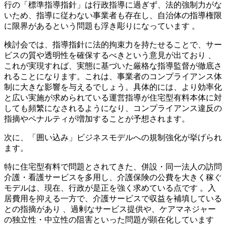
行の「標準指導指針」は行政指導に過ぎず、法的強制力がな
いため、指導に従わない事業者も存在し、自治体の指導権限
に限界があるという問題も浮き彫りになっています 。
検討会では、指導指針に法的拘束力を持たせることで、サー
ビスの質や透明性を確保するべきという意見が出ており 、
これが実現すれば、実態に基づいた厳格な指導監督が徹底さ
れることになります。これは、事業者のコンプライアンス体
制に大きな影響を与えるでしょう。具体的には、より効率化
と広い実施が求められている運営指導が住宅型有料本体に対
しても頻繁になされるようになり、コンプライアンス違反の
指摘やペナルティが増加することが予想されます。
次に、「囲い込み」ビジネスモデルへの規制強化が挙げられ
ます。
特に住宅型有料で問題とされてきた、併設・同一法人の訪問
介護・看護サービスを多用し、介護保険の公費を大きく稼ぐ
モデルは、現在、行政が是正を強く求めている点です 。入
居費用を抑える一方で、介護サービスで収益を補填している
との指摘があり 、過剰なサービス提供や、ケアマネジャー
の独立性・中立性の阻害といった問題が顕在化しています