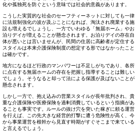
化や孤独死を防ぐという意味では社会的意義があります。
こうした実質的な社会のセーフティーネットに対しても一律
に法規制強化の波が及ぶことになれば、淘汰され廃業する施
設も増えるでしょうし、一方でいわゆる「無届ホーム」やお
泊りデイが増えることが懸念されます。お泊りデイの存在自
体が悪いとは言いませんが、民間の住居に高齢者が定住する
スタイルは本来介護保険制度の想定する形ではなかったこと
は確かです。
地方になるほど行政のマンパワーは不足しがちであり、各所
に点在する無届ホームの存在を把握し指導することは難しい
でしょう。そうなると却って法による保護が及ばないことが
懸念されます。
しかし一方で、抱え込みの営業スタイルが長年批判され、貴
重な介護保険や医療保険を過剰消費しているという指摘があ
ることも事実です。ルールの抜け穴を突いた稼ぎに頼る運営
を行えば、この先大きな経営的打撃に遭う危険性が高く、今
から事業運営を根幹から見直す時期がすぐそこまで来ている
と言えるでしょう。