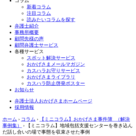
コラム
新着コラム
注目コラム
読みたいコラムを探す
弁護士紹介
事務所概要
顧問先様の声
顧問弁護士サービス
各種サービス
スポット解決サービス
おかげさまメールマガジン
カスハラお守りサービス
おかげさまライブラリ
カスハラ防止啓発ポスター
お知らせ
弁護士法人おかげさまホームページ
採用情報
ホーム
›
コラム
›
【ミニコラム】おかげさま事件簿 （解決
事例集）
›
【ミニコラム】地域包括支援センターを巻き込ん
だ話し合いの場で事態を収束させた事例