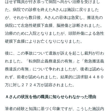
はせず職員が付き添って病院へ向かい治療を受けまし
た。病院での診察を終えたAさんは施設に戻りました
が、それから数日後、Aさんの容体は急変し、搬送先の
病院にて左急性硬膜下血腫、脳挫傷と診断されました。
治療のために入院となりましたが、頭部外傷による急性
硬膜下血腫によりお亡くなりになりました。
後に、この事故について遺族が訴えを起こし裁判が行わ
れました。「転倒防止義務違反の有無」と「救急搬送義
務違反の有無」について争われましたが、後者は認めら
れず、前者が認められました。結果的に請求額４４８０
万に対し２７２４万が認容されました。
Ａさんの状況を他の職員に知らせられなかった理由
筆者の経験と知識に基づく印象ですが、こうした施設内