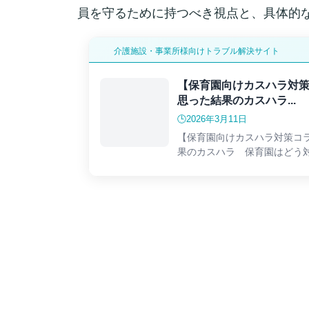
員を守るために持つべき視点と、具体的
介護施設・事業所様向けトラブル解決サイト
【保育園向けカスハラ対策コ
思った結果のカスハラ...
🕒️2026年3月11日
【保育園向けカスハラ対策コラム
果のカスハラ 保育園はどう
すが、意思疎通ができない小
者としては心配になる方もい
子を直接見られないからこそ
あったら親として守ってあげ
しかし、それがあまりにも理
ような言動として表出したりす