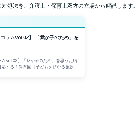
な対処法を、弁護士・保育士双方の立場から解説します
ラムVol.02】 「我が子のため」を
Vol.02】「我が子のため」を思った結
対処する？保育園は子どもを預かる施設で
さな子どもを預かる場でもあるため、保護
らっしゃると思います。保育園で過ごす様
、「常時見守ってやれないからこそ、何か
なければ」と思う気持ちは理解できます。
不尽な要求であったり、保育士を傷つける
ると、保育の現場は疲...