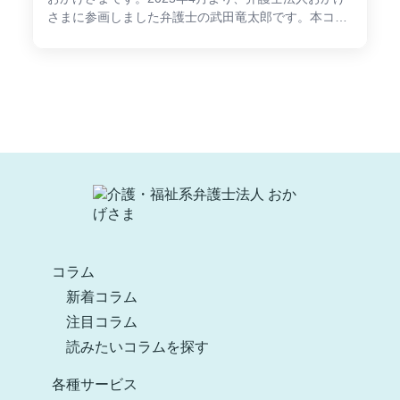
さまに参画しました弁護士の武田竜太郎です。本コラ
ムをご覧いただき、誠にありがとうございます。私は
公認会計士試験に合格しており、会計士として実務経
験を積んだ後、弁護士としてM&A・事業承継を中心と
した案件を数多く手掛けてまいりました。本コラムで
は、一般的な法律問題に限らず、事業承継、Ｍ＆Ａ、
会計に関するテーマで発信していき、介護・福祉従事
者の皆様へ有益な情報提供をしてまいります。さて、
今回のコラムの本題です。現在、日本の介護業界で
は、経営者の高齢...
コラム
新着コラム
注目コラム
読みたいコラムを探す
各種サービス