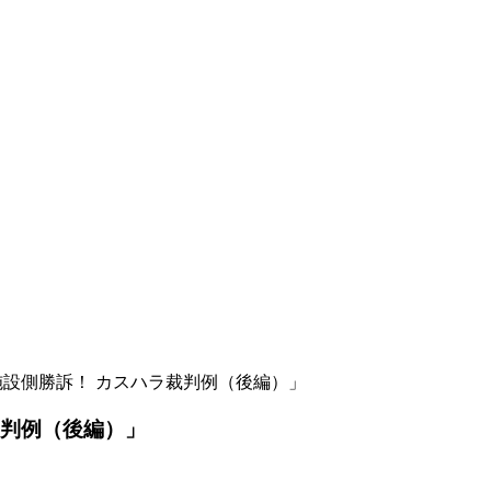
「施設側勝訴！ カスハラ裁判例（後編）」
裁判例（後編）」