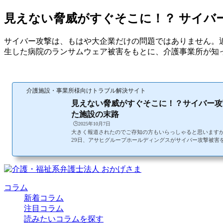
見えない脅威がすぐそこに！？ サイバ
サイバー攻撃は、もはや大企業だけの問題ではありません。
生した病院のランサムウェア被害をもとに、介護事業所が知
介護施設・事業所様向けトラブル解決サイト
見えない脅威がすぐそこに！？サイバー攻
た施設の末路
🕒️2025年10月7日
大きく報道されたのでご存知の方もいらっしゃると思いますが、
29日、アサヒグループホールディングスがサイバー攻撃被害
な被害が発生しました。（ニュース記事はこちら）。大規模
が発生し、グループ内各社の酒類、飲料、食品の受注や出荷
ブルが発生しています。発生から10月1日現在でもまだ復旧
い状況と報じられています。今回は、サイバーセキュリティ
協力の下、このアサヒの事例を基に、注意喚起の目的で特集
コラム
て頂きます。万が一でも被...
新着コラム
注目コラム
読みたいコラムを探す