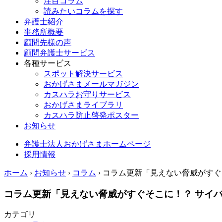
注目コラム
読みたいコラムを探す
弁護士紹介
事務所概要
顧問先様の声
顧問弁護士サービス
各種サービス
スポット解決サービス
おかげさまメールマガジン
カスハラお守りサービス
おかげさまライブラリ
カスハラ防止啓発ポスター
お知らせ
弁護士法人おかげさまホームページ
採用情報
ホーム
›
お知らせ
›
コラム
›
コラム更新「見えない脅威がすぐ
コラム更新「見えない脅威がすぐそこに！？ サイ
カテゴリ