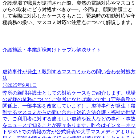
介護現場で職員が逮捕された際、突然の電話対応やマスコミ
からの取材にどう対処すべきか──。今回は、顧問弁護士と
して実際に対応したケースをもとに、緊急時の初動対応や守
秘義務の扱い、マスコミ対応の注意点について解説します。
介護施設・事業所様向けトラブル解決サイト
虐待事件が発生！殺到するマスコミからの問い合わせ対処方
法
🕒️2025年9月1日
弊所の顧問弁護士としての対応ケースをご紹介します。現場
の皆様の業務についてご参考になれば幸いです（守秘義務の
関係上、一部事案を改変しています）。虐待事件が発生！殺
到するマスコミからの問い合わせ対処方法介護・福祉の世界
で、ご利用者に対する痛ましい虐待や殺人などの事件・事故
をニュースで知ることが度々あります。昨今はインターネッ
トやSNSでの情報の方が公式発表や大手マスメディアよりも